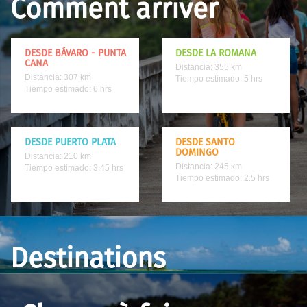
Comment arriver
DESDE BÁVARO - PUNTA
DESDE LA ROMANA
CANA
Distancia: 355 km
Distancia: 307 km
Tiempo estimado: 5 hrs
Tiempo estimado: 6 hrs
DESDE PUERTO PLATA
DESDE SANTO
DOMINGO
Distancia: 210 km
Distancia: 245 km
Tiempo estimado: 3.45 hrs
Tiempo estimado: 2.5 hrs
Destinations