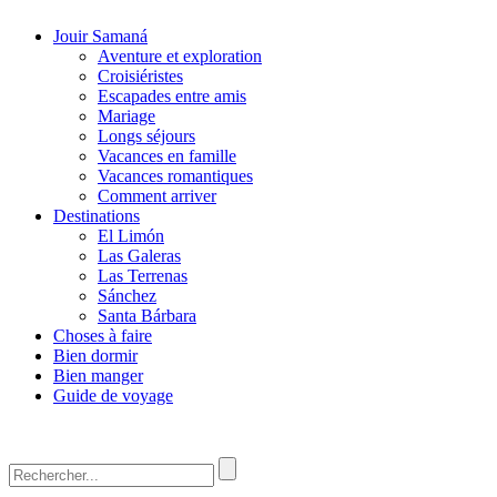
Jouir Samaná
Aventure et exploration
Croisiéristes
Escapades entre amis
Mariage
Longs séjours
Vacances en famille
Vacances romantiques
Comment arriver
Destinations
El Limón
Las Galeras
Las Terrenas
Sánchez
Santa Bárbara
Choses à faire
Bien dormir
Bien manger
Guide de voyage