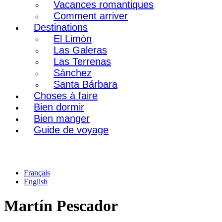
Vacances romantiques
Comment arriver
Destinations
El Limón
Las Galeras
Las Terrenas
Sánchez
Santa Bárbara
Choses à faire
Bien dormir
Bien manger
Guide de voyage
Français
English
Martín Pescador