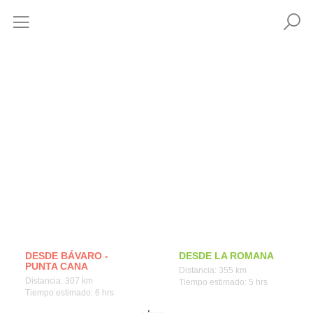
Comment arriver
DESDE BÁVARO -
DESDE LA ROMANA
PUNTA CANA
Distancia: 355 km
Distancia: 307 km
Tiempo estimado: 5 hrs
Tiempo estimado: 6 hrs