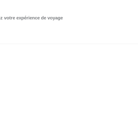
OK
Do you own this website?
z votre expérience de voyage