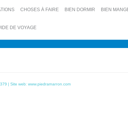
ATIONS
CHOSES À FAIRE
BIEN DORMIR
BIEN MANG
IDE DE VOYAGE
379 | Site web:
www.piedramarron.com
This page can't load Google Maps correctly.