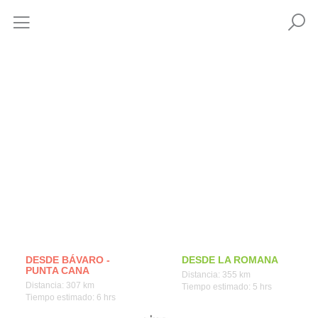
Comment arriver
DESDE BÁVARO -
DESDE LA ROMANA
PUNTA CANA
Distancia: 355 km
Distancia: 307 km
Tiempo estimado: 5 hrs
Tiempo estimado: 6 hrs