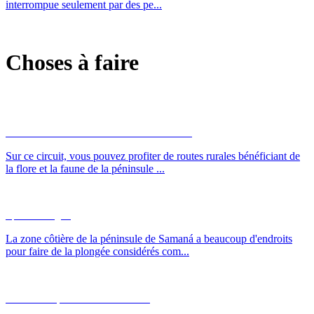
interrompue seulement par des pe...
Choses à faire
Samaná Runners et du Limón Cascade
Sur ce circuit, vous pouvez profiter de routes rurales bénéficiant de
la flore et la faune de la péninsule ...
Sport Plongée
La zone côtière de la péninsule de Samaná a beaucoup d'endroits
pour faire de la plongée considérés com...
Aventure Tyrolienne à El Limón