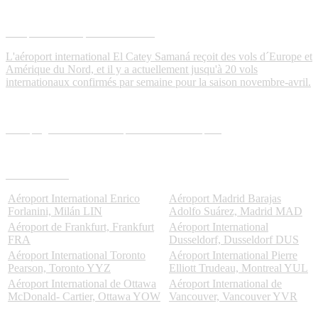
Aéroport El Catey Samaná
AZS
L'aéroport international El Catey Samaná reçoit des vols d´Europe et
Amérique du Nord, et il y a actuellement jusqu'à 20 vols
internationaux confirmés par semaine pour la saison novembre-avril.
Compagnies aériennes opérant à cet aéroport
Provenant de
Aéroport International Enrico
Aéroport Madrid Barajas
Forlanini, Milán
LIN
Adolfo Suárez, Madrid
MAD
Aéroport de Frankfurt, Frankfurt
Aéroport International
FRA
Dusseldorf, Dusseldorf
DUS
Aéroport International Toronto
Aéroport International Pierre
Pearson, Toronto
YYZ
Elliott Trudeau, Montreal
YUL
Aéroport International de Ottawa
Aéroport International de
McDonald- Cartier, Ottawa
YOW
Vancouver, Vancouver
YVR