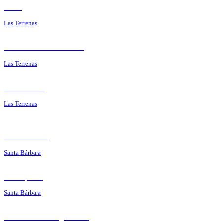
Porto
Las Terrenas
Restaurante Mi Corazón
Las Terrenas
Rancho Luis
Las Terrenas
Café de París
Santa Bárbara
Tierra y Mar
Santa Bárbara
El Rancho du Vagabundo