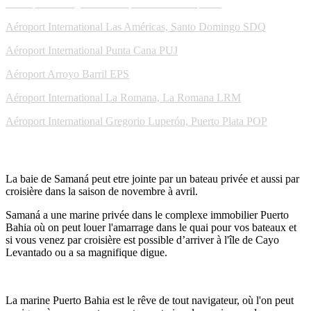
Vous pouvez également rejoindre les aéroports
Aéroport International Las Américas, Santo Domingo
SDQ
Aéroport International Punta Cana
PUJ
Aéroport Arroyo Barril
EPS
Aéroport International La Romana, La Romana
LRM
Aéroport International Gregorio Luperón, Puerto Plata
POP
Par Mer
La baie de Samaná peut etre jointe par un bateau privée et aussi par
croisière dans la saison de novembre à avril.
Samaná a une marine privée dans le complexe immobilier Puerto
Bahia où on peut louer l'amarrage dans le quai pour vos bateaux et
si vous venez par croisière est possible d’arriver à l'île de Cayo
Levantado ou a sa magnifique digue.
Marine
La marine Puerto Bahia est le rêve de tout navigateur, où l'on peut