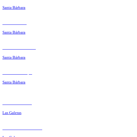
Santa Bárbara
Ocean Club
Santa Bárbara
La Mata Rosada
Santa Bárbara
Pica Pollo Yiya
Santa Bárbara
La Marseillaise
Las Galeras
The end of the road