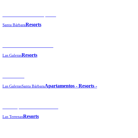
Eurostars Grand Cayacoa
Resorts
Santa Bárbara
Grand Paradise Samaná
Resorts
Las Galeras
Vista Mare
Apartamentos
-
Resorts
-
Las Galeras
Santa Bárbara
Viva Wyndham V Samaná
Resorts
Las Terrenas
Cayo Levantado Resort