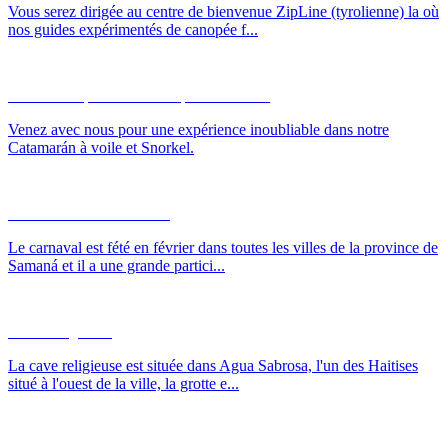
Vous serez dirigée au centre de bienvenue ZipLine (tyrolienne) la où
nos guides expérimentés de canopée f...
Catamarán, Snorkel et Cayo Levantado
Venez avec nous pour une expérience inoubliable dans notre
Catamarán à voile et Snorkel.
Le Carnaval du Samaná
Le carnaval est fété en février dans toutes les villes de la province de
Samaná et il a une grande partici...
Cave Religieuse
La cave religieuse est située dans Agua Sabrosa, l'un des Haitises
situé à l'ouest de la ville, la grotte e...