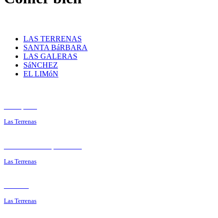
LAS TERRENAS
SANTA BáRBARA
LAS GALERAS
SáNCHEZ
EL LIMóN
El Cayuco
Las Terrenas
Bar Parrilla Playa Caribe
Las Terrenas
Atlantis
Las Terrenas