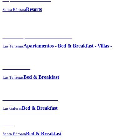
Resorts
Santa Bárbara
Cosón Bay Hotel and Residences
Apartamentos
-
Bed & Breakfast
-
Villas
-
Las Terrenas
Hotel Atlantis
Bed & Breakfast
Las Terrenas
Hotel Ballenas Escondidas
Bed & Breakfast
Las Galeras
Docia
Bed & Breakfast
Santa Bárbara