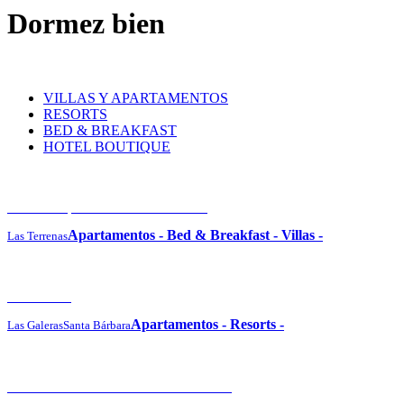
Dormez bien
VILLAS Y APARTAMENTOS
RESORTS
BED & BREAKFAST
HOTEL BOUTIQUE
Cosón Bay Hotel and Residences
Apartamentos
-
Bed & Breakfast
-
Villas
-
Las Terrenas
Vista Mare
Apartamentos
-
Resorts
-
Las Galeras
Santa Bárbara
Sublime Samaná Hotel & Residences