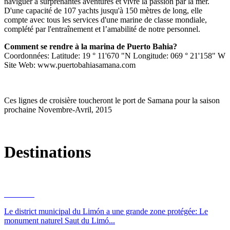
naviguer à surprenantes aventures et vivre la passion par la mer.
D'une capacité de 107 yachts jusqu'à 150 mètres de long, elle
compte avec tous les services d'une marine de classe mondiale,
complété par l'entraînement et l’amabilité de notre personnel.
Comment se rendre à la marina de Puerto Bahia?
Coordonnées: Latitude: 19 ° 11'670 "N Longitude: 069 ° 21'158" W
Site Web: www.puertobahiasamana.com
Cruceros
Ces lignes de croisière toucheront le port de Samana pour la saison
prochaine Novembre-Avril, 2015
Destinations
El Limón
Le district municipal du Limón a une grande zone protégée: Le
monument naturel Saut du Limó...