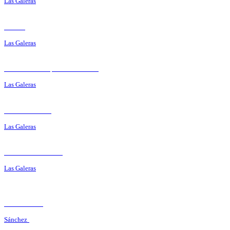
Las Galeras
Roma
Las Galeras
Restaurant Típico Poseidón
Las Galeras
El Monte Azul
Las Galeras
Il Nodo del Pirata
Las Galeras
El Ranchito
Sánchez