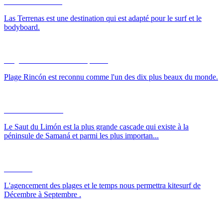
Surf Las Terrenas
Las Terrenas est une destination qui est adapté pour le surf et le
bodyboard.
Plage Rincón Homard Déjeuner
Plage Rincón est reconnu comme l'un des dix plus beaux du monde.
Le Saut du Limón
Le Saut du Limón est la plus grande cascade qui existe à la
péninsule de Samaná et parmi les plus importan...
Kite Surf
L'agencement des plages et le temps nous permettra kitesurf de
Décembre à Septembre .