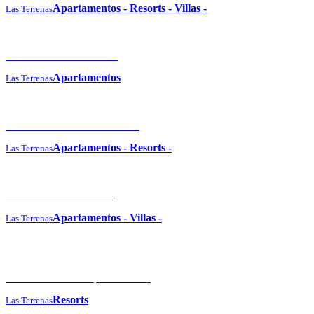
Apartamentos
-
Resorts
-
Villas
-
Las Terrenas
La Residencia del Paseo
Apartamentos
Las Terrenas
Xëliter Balcones del Atlántico
Apartamentos
-
Resorts
-
Las Terrenas
Costarena Beach Hotel
Apartamentos
-
Villas
-
Las Terrenas
Grand Bahia Principe El Portillo
Resorts
Las Terrenas