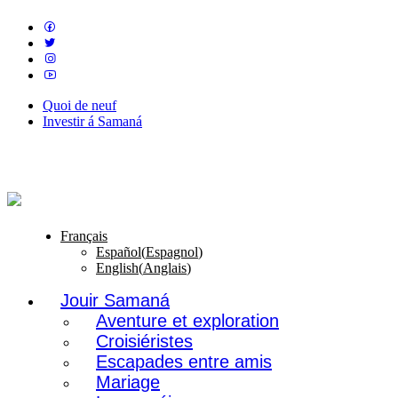
Quoi de neuf
Investir á Samaná
Français
Español
(
Espagnol
)
English
(
Anglais
)
Jouir Samaná
Aventure et exploration
Croisiéristes
Escapades entre amis
Mariage