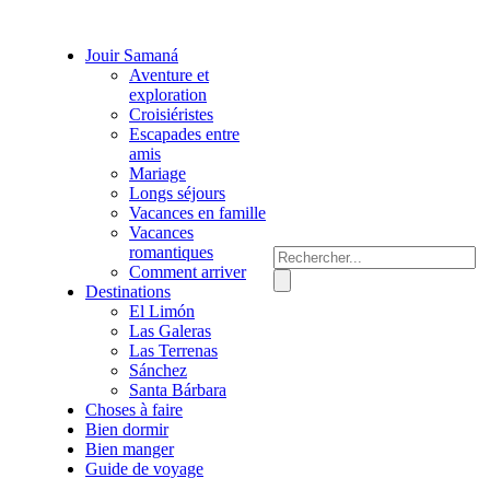
Jouir Samaná
Aventure et
exploration
Croisiéristes
Escapades entre
amis
Mariage
Longs séjours
Vacances en famille
Vacances
romantiques
Comment arriver
Destinations
El Limón
Las Galeras
Las Terrenas
Sánchez
Santa Bárbara
Choses à faire
Bien dormir
Bien manger
Guide de voyage