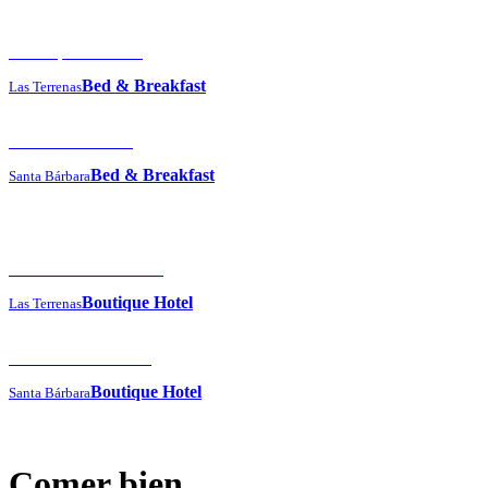
El Guayacán Hotel
Bed & Breakfast
Las Terrenas
Hotel Los Chinos
Bed & Breakfast
Santa Bárbara
The Peninsula House
Boutique Hotel
Las Terrenas
Hotel The Bannister
Boutique Hotel
Santa Bárbara
Comer bien