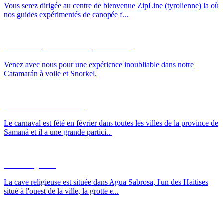
Vous serez dirigée au centre de bienvenue ZipLine (tyrolienne) la où
nos guides expérimentés de canopée f...
Catamarán, Snorkel et Cayo Levantado
Venez avec nous pour une expérience inoubliable dans notre
Catamarán à voile et Snorkel.
Le Carnaval du Samaná
Le carnaval est fété en février dans toutes les villes de la province de
Samaná et il a une grande partici...
Cave Religieuse
La cave religieuse est située dans Agua Sabrosa, l'un des Haitises
situé à l'ouest de la ville, la grotte e...