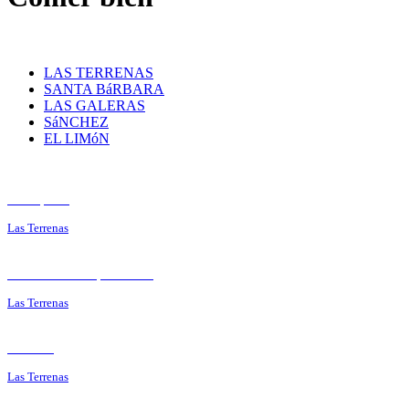
LAS TERRENAS
SANTA BáRBARA
LAS GALERAS
SáNCHEZ
EL LIMóN
El Cayuco
Las Terrenas
Bar Parrilla Playa Caribe
Las Terrenas
Atlantis
Las Terrenas