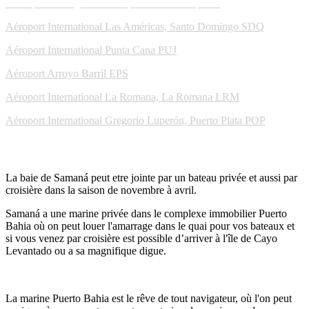
Vous pouvez également rejoindre les aéroports
Aéroport International Las Américas, Santo Domingo
SDQ
Aéroport International Punta Cana
PUJ
Aéroport Arroyo Barril
EPS
Aéroport International La Romana, La Romana
LRM
Aéroport International Gregorio Luperón, Puerto Plata
POP
Par Mer
La baie de Samaná peut etre jointe par un bateau privée et aussi par
croisière dans la saison de novembre à avril.
Samaná a une marine privée dans le complexe immobilier Puerto
Bahia où on peut louer l'amarrage dans le quai pour vos bateaux et
si vous venez par croisière est possible d’arriver à l'île de Cayo
Levantado ou a sa magnifique digue.
Marine
La marine Puerto Bahia est le rêve de tout navigateur, où l'on peut