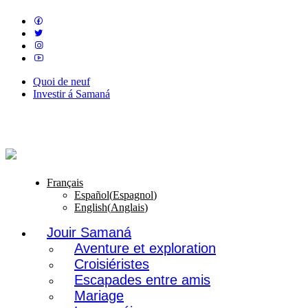
Quoi de neuf
Investir á Samaná
Français
Español
(
Espagnol
)
English
(
Anglais
)
Jouir Samaná
Aventure et exploration
Croisiéristes
Escapades entre amis
Mariage