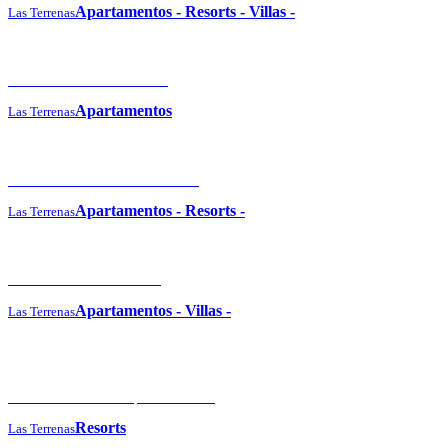
Apartamentos
-
Resorts
-
Villas
-
Las Terrenas
La Residencia del Paseo
Apartamentos
Las Terrenas
Xëliter Balcones del Atlántico
Apartamentos
-
Resorts
-
Las Terrenas
Costarena Beach Hotel
Apartamentos
-
Villas
-
Las Terrenas
Grand Bahia Principe El Portillo
Resorts
Las Terrenas