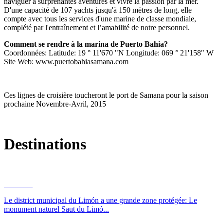
naviguer à surprenantes aventures et vivre la passion par la mer.
D'une capacité de 107 yachts jusqu'à 150 mètres de long, elle
compte avec tous les services d'une marine de classe mondiale,
complété par l'entraînement et l’amabilité de notre personnel.
Comment se rendre à la marina de Puerto Bahia?
Coordonnées: Latitude: 19 ° 11'670 "N Longitude: 069 ° 21'158" W
Site Web: www.puertobahiasamana.com
Cruceros
Ces lignes de croisière toucheront le port de Samana pour la saison
prochaine Novembre-Avril, 2015
Destinations
El Limón
Le district municipal du Limón a une grande zone protégée: Le
monument naturel Saut du Limó...