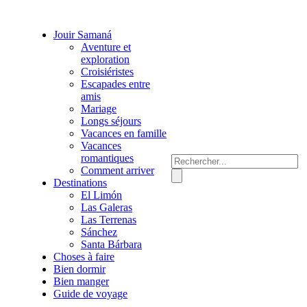
Jouir Samaná
Aventure et
exploration
Croisiéristes
Escapades entre
amis
Mariage
Longs séjours
Vacances en famille
Vacances
romantiques
Comment arriver
Destinations
El Limón
Las Galeras
Las Terrenas
Sánchez
Santa Bárbara
Choses à faire
Bien dormir
Bien manger
Guide de voyage