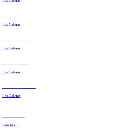
Las Galeras
Roma
Las Galeras
Restaurant Típico Poseidón
Las Galeras
El Monte Azul
Las Galeras
Il Nodo del Pirata
Las Galeras
El Ranchito
Sánchez