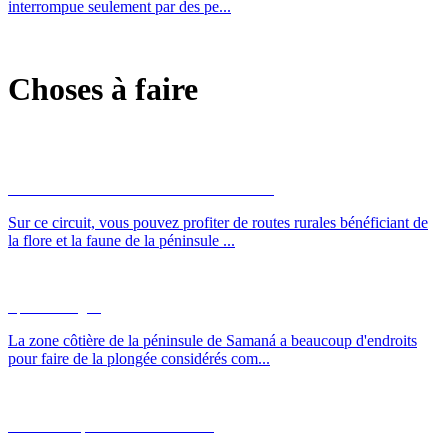
interrompue seulement par des pe...
Choses à faire
Samaná Runners et du Limón Cascade
Sur ce circuit, vous pouvez profiter de routes rurales bénéficiant de
la flore et la faune de la péninsule ...
Sport Plongée
La zone côtière de la péninsule de Samaná a beaucoup d'endroits
pour faire de la plongée considérés com...
Aventure Tyrolienne à El Limón