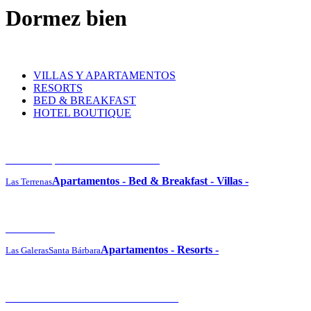
Dormez bien
VILLAS Y APARTAMENTOS
RESORTS
BED & BREAKFAST
HOTEL BOUTIQUE
Cosón Bay Hotel and Residences
Apartamentos
-
Bed & Breakfast
-
Villas
-
Las Terrenas
Vista Mare
Apartamentos
-
Resorts
-
Las Galeras
Santa Bárbara
Sublime Samaná Hotel & Residences