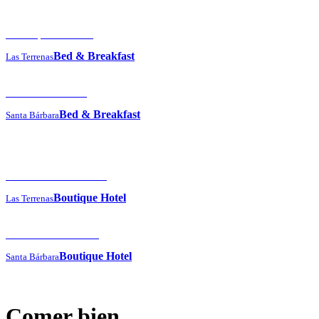
El Guayacán Hotel
Bed & Breakfast
Las Terrenas
Hotel Los Chinos
Bed & Breakfast
Santa Bárbara
The Peninsula House
Boutique Hotel
Las Terrenas
Hotel The Bannister
Boutique Hotel
Santa Bárbara
Comer bien