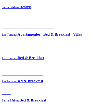
Resorts
Santa Bárbara
Cosón Bay Hotel and Residences
Apartamentos
-
Bed & Breakfast
-
Villas
-
Las Terrenas
Hotel Atlantis
Bed & Breakfast
Las Terrenas
Hotel Ballenas Escondidas
Bed & Breakfast
Las Galeras
Docia
Bed & Breakfast
Santa Bárbara