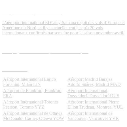
Aéroport El Catey Samaná
AZS
L'aéroport international El Catey Samaná reçoit des vols d´Europe et
Amérique du Nord, et il y a actuellement jusqu'à 20 vols
internationaux confirmés par semaine pour la saison novembre-avril.
Compagnies aériennes opérant à cet aéroport
Provenant de
Aéroport International Enrico
Aéroport Madrid Barajas
Forlanini, Milán
LIN
Adolfo Suárez, Madrid
MAD
Aéroport de Frankfurt, Frankfurt
Aéroport International
FRA
Dusseldorf, Dusseldorf
DUS
Aéroport International Toronto
Aéroport International Pierre
Pearson, Toronto
YYZ
Elliott Trudeau, Montreal
YUL
Aéroport International de Ottawa
Aéroport International de
McDonald- Cartier, Ottawa
YOW
Vancouver, Vancouver
YVR