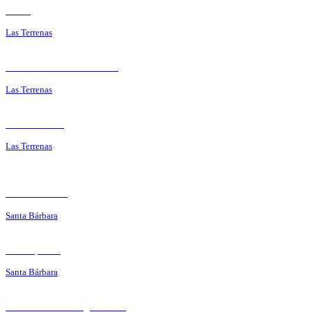
Porto
Las Terrenas
Restaurante Mi Corazón
Las Terrenas
Rancho Luis
Las Terrenas
Café de París
Santa Bárbara
Tierra y Mar
Santa Bárbara
El Rancho du Vagabundo