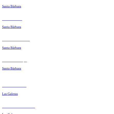
Santa Bárbara
Ocean Club
Santa Bárbara
La Mata Rosada
Santa Bárbara
Pica Pollo Yiya
Santa Bárbara
La Marseillaise
Las Galeras
The end of the road