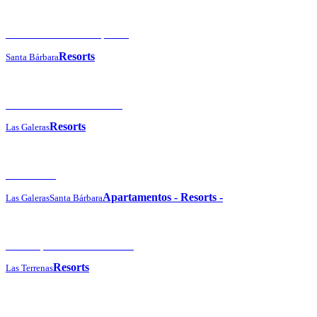
Eurostars Grand Cayacoa
Resorts
Santa Bárbara
Grand Paradise Samaná
Resorts
Las Galeras
Vista Mare
Apartamentos
-
Resorts
-
Las Galeras
Santa Bárbara
Viva Wyndham V Samaná
Resorts
Las Terrenas
Cayo Levantado Resort