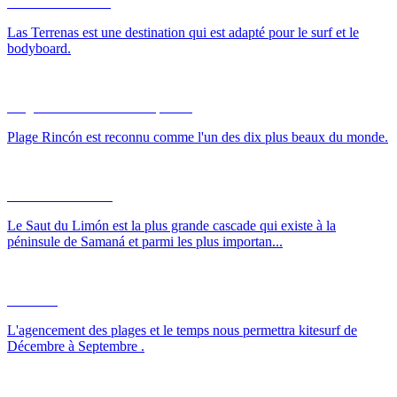
Surf Las Terrenas
Las Terrenas est une destination qui est adapté pour le surf et le
bodyboard.
Plage Rincón Homard Déjeuner
Plage Rincón est reconnu comme l'un des dix plus beaux du monde.
Le Saut du Limón
Le Saut du Limón est la plus grande cascade qui existe à la
péninsule de Samaná et parmi les plus importan...
Kite Surf
L'agencement des plages et le temps nous permettra kitesurf de
Décembre à Septembre .