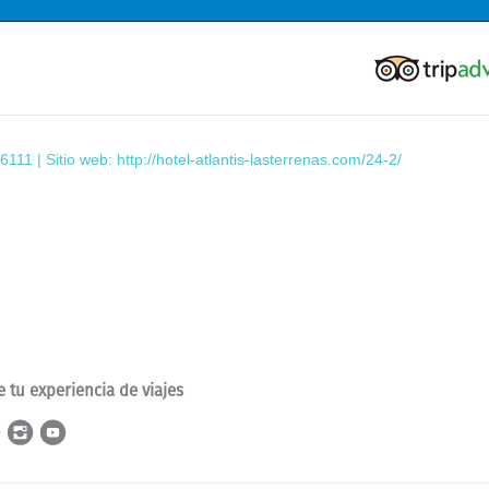
6111 | Sitio web:
http://hotel-atlantis-lasterrenas.com/24-2/
This page can't load Google Maps correctly.
OK
Do you own this website?
e tu experiencia de viajes