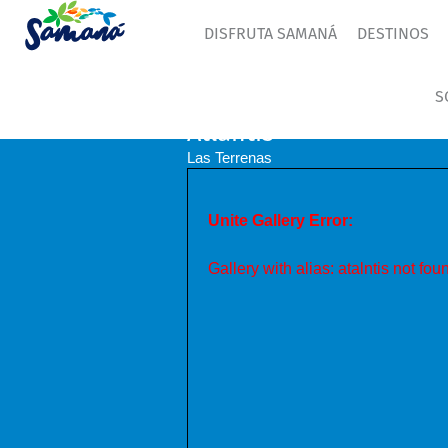
DISFRUTA SAMANÁ
DESTINOS
S
Atlantis
Las Terrenas
Unite Gallery Error:
Gallery with alias: atalntis not fou