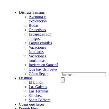
Disfruta Samaná
Aventura y
exploración
Bodas
Cruceristas
Escapadas con
amigos
Largas estadías
Vacaciones
familiares
Vacaciones
románticas
Invierte en Samaná
Qué hay de nuevo
Cómo llegar
Destinos
El Limón
Las Galeras
Las Terrenas
Sánchez
Santa Bárbara
Cosas que hacer
Dormir bien