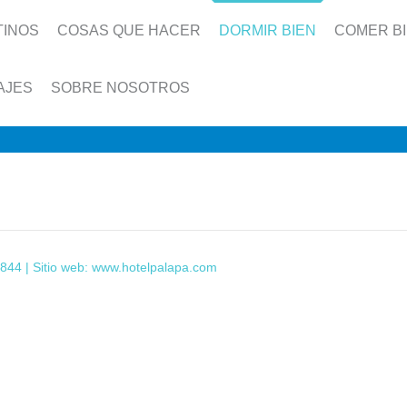
TINOS
COSAS QUE HACER
DORMIR BIEN
COMER B
AJES
SOBRE NOSOTROS
844 | Sitio web:
www.hotelpalapa.com
This page can't load Google Maps correctly.