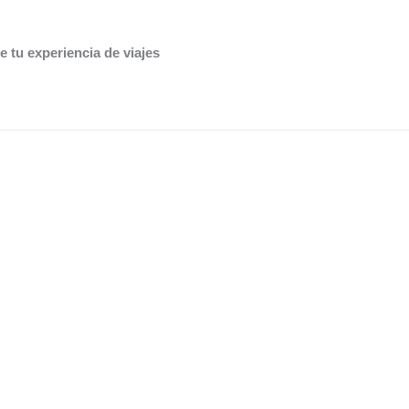
OK
Do you own this website?
e tu experiencia de viajes