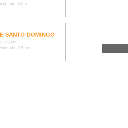
stimado: 5 hrs
E SANTO DOMINGO
a: 245 km
stimado: 2.5 hrs