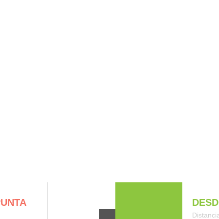
UE HACER
DORMIR BIEN
COMER BIEN
GUÍAS DE V
BRE NOSOTROS
PUNTA
DESD
Distanci