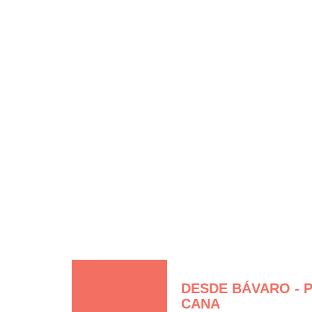
DISFRUTA SAMANÁ
DESTINOS
COSAS Q
SO
Cómo llegar
DESDE BÁVARO - 
CANA