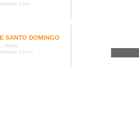
stimado: 5 hrs
E SANTO DOMINGO
a: 245 km
stimado: 2.5 hrs