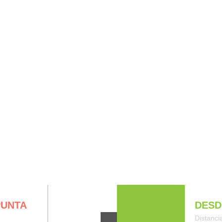
UE HACER
DORMIR BIEN
COMER BIEN
GUÍAS DE V
BRE NOSOTROS
PUNTA
DESD
Distanci