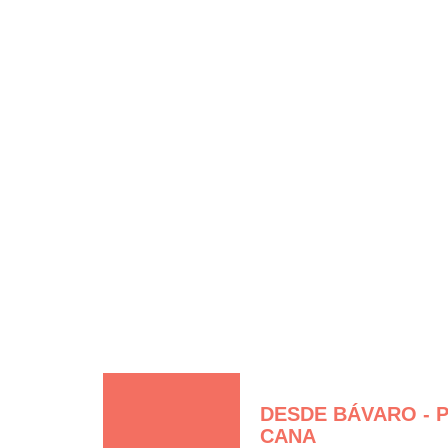
DISFRUTA SAMANÁ
DESTINOS
COSAS Q
SO
Cómo llegar
DESDE BÁVARO - 
CANA