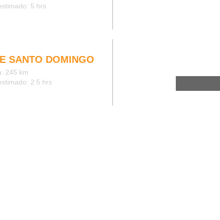
stimado: 5 hrs
E SANTO DOMINGO
a: 245 km
stimado: 2.5 hrs